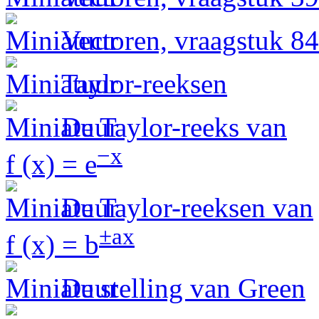
Vectoren, vraagstuk 84
Taylor-reeksen
De Taylor-reeks van
−x
f (x) = e
De Taylor-reeksen van
±ax
f (x) = b
De stelling van Green