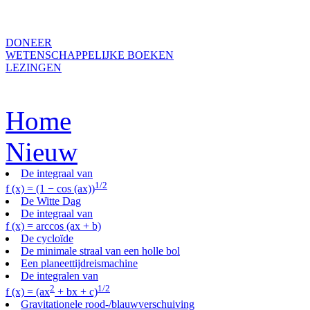
DONEER
WETENSCHAPPELIJKE BOEKEN
LEZINGEN
Home
Nieuw
De integraal van
1/2
f (x) = (1 − cos (ax))
De Witte Dag
De integraal van
f (x) = arccos (ax + b)
De cycloïde
De minimale straal van een holle bol
Een planeettijdreismachine
De integralen van
2
1/2
f (x) = (ax
+ bx + c)
Gravitationele rood-/blauwverschuiving