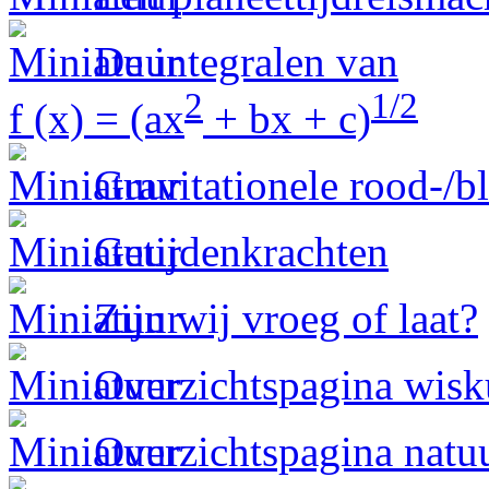
De integralen van
2
1/2
f (x) = (ax
+ bx + c)
Gravitationele rood-/
Getijdenkrachten
Zijn wij vroeg of laat?
Overzichtspagina wis
Overzichtspagina natu