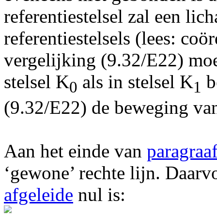
referentiestelsel zal een li
referentiestelsels (lees: coö
vergelijking (9.32/E22) mo
stelsel K
als in stelsel K
be
0
1
(9.32/E22) de beweging van
Aan het einde van
paragraaf
‘gewone’ rechte lijn. Daarv
afgeleide
nul is: