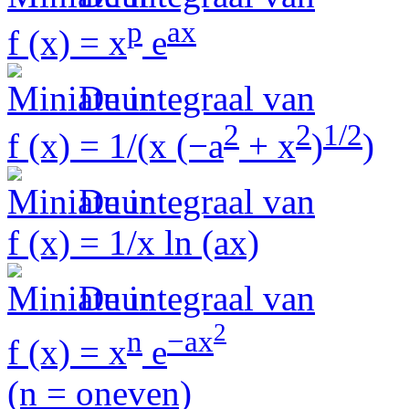
p
ax
f (x) = x
e
De integraal van
2
2
1/2
f (x) = 1/(x (−a
+ x
)
)
De integraal van
f (x) = 1/x ln (ax)
De integraal van
2
n
−ax
f (x) = x
e
(n = oneven)