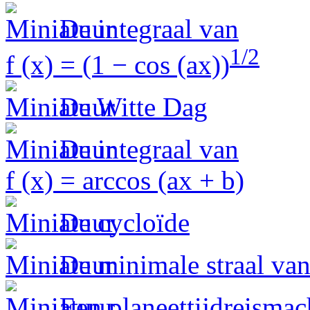
De integraal van
1/2
f (x) = (1 − cos (ax))
De Witte Dag
De integraal van
f (x) = arccos (ax + b)
De cycloïde
De minimale straal van
Een planeettijdreismac