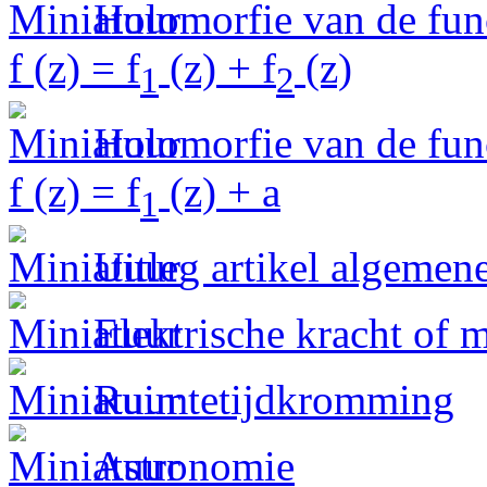
Holomorfie van de fun
f (z) = f
(z) + f
(z)
1
2
Holomorfie van de fun
f (z) = f
(z) + a
1
Uitleg artikel algemene
Elektrische kracht of 
Ruimtetijdkromming
Astronomie