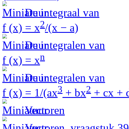
De integraal van
2
f (x) = x
/(x − a)
De integralen van
n
f (x) = x
De integralen van
3
2
f (x) = 1/(ax
+ bx
+ cx + 
Vectoren
Vectoren, vraagstuk 39